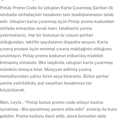
PinUp Promo Code ilə Uduşları Karta Çıxarmaq Şərtləri ilk
növbədə istifadəçinin hesabının tam təsdiqlənməsini tələb
edir. Uduşları karta çıxarmaq üçün PinUp promo kodundan
istifadə etməzdən əvvəl mərc tələblərini yerinə
yetirməlisiniz. Hər bir bonusun öz xüsusi şərtləri
olduğundan, təklifin qaydalarını diqqətlə oxuyun. Karta
çıxarış prosesi üçün minimal çıxarış məbləğinin olduğunu
unutmayın. PinUp promo kodunun etibarlılıq müddəti
bitməmiş olmalıdır. Əks təqdirdə, uduşları karta çıxarmaq
mümkün olmaya bilər. Müəyyən edilmiş çıxarış
metodlarından yalnız birini seçə bilərsiniz. Bütün şərtlər
yerinə yetirildikdə, pul vəsaitləri hesabınıza tez
köçürüləcək.
Mən, Leyla , “PinUp bonus promo code onlayn kazino
oynamaq – Əla qazanmaq şansını əldə edin” axtarışı ilə bura
gəldim. Promo kodunu daxil edib, əlavə bonusları əldə