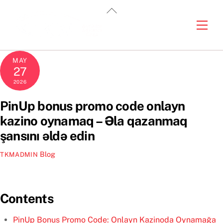
Skip
Back
to
To
Men
content
Top
MAY
27
2026
PinUp bonus promo code onlayn
kazino oynamaq – Əla qazanmaq
şansını əldə edin
Blog
TKMADMIN
Contents
PinUp Bonus Promo Code: Onlayn Kazinoda Oynamağa