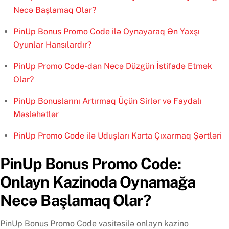
Necə Başlamaq Olar?
PinUp Bonus Promo Code ilə Oynayaraq Ən Yaxşı
Oyunlar Hansılardır?
PinUp Promo Code-dan Necə Düzgün İstifadə Etmək
Olar?
PinUp Bonuslarını Artırmaq Üçün Sirlər və Faydalı
Məsləhətlər
PinUp Promo Code ilə Uduşları Karta Çıxarmaq Şərtləri
PinUp Bonus Promo Code:
Onlayn Kazinoda Oynamağa
Necə Başlamaq Olar?
PinUp Bonus Promo Code vasitəsilə onlayn kazino