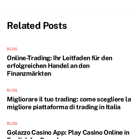
Related Posts
BLOG
Online-Trading: Ihr Leitfaden für den
erfolgreichen Handel an den
Finanzmärkten
BLOG
Migliorare il tuo trading: come scegliere la
migliore piattaforma di trading in Italia
BLOG
Golazzo Casino App: Play Casino Online in