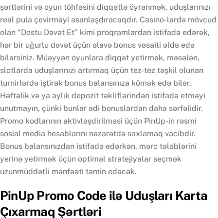
şərtlərini və oyun töhfəsini diqqətlə öyrənmək, uduşlarınızı
real pula çevirməyi asanlaşdıracaqdır. Casino-lərdə mövcud
olan “Dostu Dəvət Et” kimi proqramlardan istifadə edərək,
hər bir uğurlu dəvət üçün əlavə bonus vəsaiti əldə edə
bilərsiniz. Müəyyən oyunlara diqqət yetirmək, məsələn,
slotlarda uduşlarınızı artırmaq üçün tez-tez təşkil olunan
turnirlərdə iştirak bonus balansınıza kömək edə bilər.
Həftəlik və ya aylık depozit təkliflərindən istifadə etməyi
unutmayın, çünki bunlar adi bonuslardan daha sərfəlidir.
Promo kodlarının aktivləşdirilməsi üçün PinUp-in rəsmi
sosial media hesablarını nəzarətdə saxlamaq vacibdir.
Bonus balansınızdan istifadə edərkən, mərc tələblərini
yerinə yetirmək üçün optimal stratejiyalar seçmək
uzunmüddətli mənfəəti təmin edəcək.
PinUp Promo Code ilə Uduşları Karta
Çıxarmaq Şərtləri