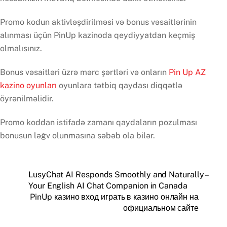
Promo kodun aktivləşdirilməsi və bonus vəsaitlərinin
alınması üçün PinUp kazinoda qeydiyyatdan keçmiş
olmalısınız.
Bonus vəsaitləri üzrə mərc şərtləri və onların
Pin Up AZ
kazino oyunları
oyunlara tətbiq qaydası diqqətlə
öyrənilməlidir.
Promo koddan istifadə zamanı qaydaların pozulması
bonusun ləğv olunmasına səbəb ola bilər.
LusyChat AI Responds Smoothly and Naturally –
Your English AI Chat Companion in Canada
PinUp казино вход играть в казино онлайн на
официальном сайте