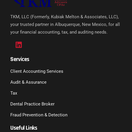
TKM, LLC (Formerly, Kubiak Melton & Associates, LLC),
your trusted partner in Albuquerque, New Mexico, for all
your financial accounting, tax, and auditing needs.
Services
Client Accounting Services
Audit & Assurance
Tax
Dental Practice Broker
Fraud Prevention & Detection
Useful Links