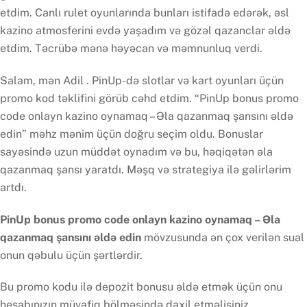
etdim. Canlı rulet oyunlarında bunları istifadə edərək, əsl
kazino atmosferini evdə yaşadım və gözəl qazanclar əldə
etdim. Təcrübə mənə həyəcan və məmnunluq verdi.
Salam, mən Adil . PinUp-də slotlar və kart oyunları üçün
promo kod təklifini görüb cəhd etdim. “PinUp bonus promo
code onlayn kazino oynamaq – Əla qazanmaq şansını əldə
edin” məhz mənim üçün doğru seçim oldu. Bonuslar
sayəsində uzun müddət oynadım və bu, həqiqətən əla
qazanmaq şansı yaratdı. Məşq və strategiya ilə gəlirlərim
artdı.
PinUp bonus promo code onlayn kazino oynamaq – Əla
qazanmaq şansını əldə edin
mövzusunda ən çox verilən sual
onun qəbulu üçün şərtlərdir.
Bu promo kodu ilə depozit bonusu əldə etmək üçün onu
hesabınızın müvafiq bölməsində daxil etməlisiniz.