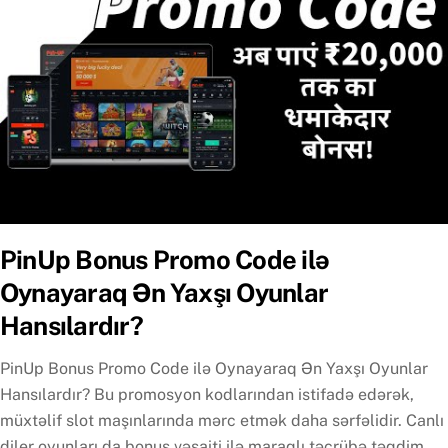
PinUp Bonus Promo Code ilə
Oynayaraq Ən Yaxşı Oyunlar
Hansılardır?
PinUp Bonus Promo Code ilə Oynayaraq Ən Yaxşı Oyunlar
Hansılardır? Bu promosyon kodlarından istifadə edərək,
müxtəlif slot maşınlarında mərc etmək daha sərfəlidir. Canlı
diler oyunları da bonus vəsaiti ilə maraqlı təcrübə təqdim