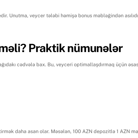
ir. Unutma, veycer tələbi həmişə bonus məbləğindən asılıdı
tməli? Praktik nümunələr
ıdakı cədvələ bax. Bu, veyceri optimallaşdırmaq üçün əsas 
etirmək daha asan olar. Məsələn, 100 AZN depozitlə 1 AZN mə