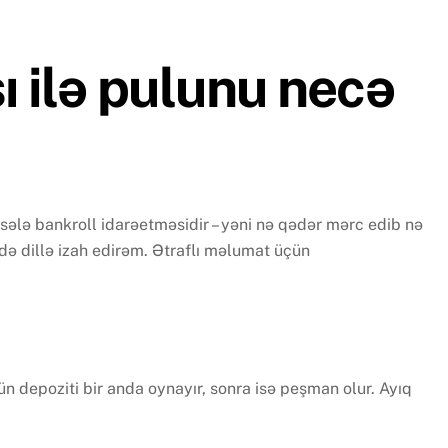
 ilə pulunu necə
sələ bankroll idarəetməsidir – yəni nə qədər mərc edib nə
də dillə izah edirəm. Ətraflı məlumat üçün
ün depoziti bir anda oynayır, sonra isə peşman olur. Ayıq