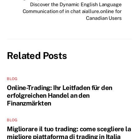
Discover the Dynamic English Language
Communication of in chat aiallure.online for
Canadian Users
Related Posts
BLOG
Online-Trading: Ihr Leitfaden für den
erfolgreichen Handel an den
Finanzmärkten
BLOG
Migliorare il tuo trading: come scegliere la
migliore piattaforma di trading in Italia