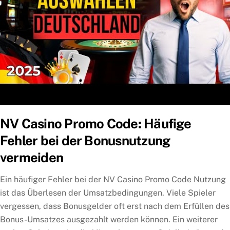
NV Casino Promo Code: Häufige
Fehler bei der Bonusnutzung
vermeiden
Ein häufiger Fehler bei der NV Casino Promo Code Nutzung
ist das Überlesen der Umsatzbedingungen. Viele Spieler
vergessen, dass Bonusgelder oft erst nach dem Erfüllen des
Bonus-Umsatzes ausgezahlt werden können. Ein weiterer