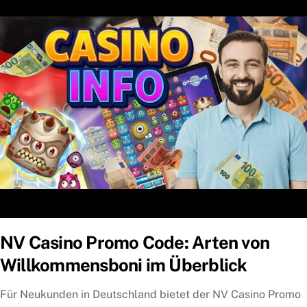
NV Casino Promo Code: Arten von
Willkommensboni im Überblick
Für Neukunden in Deutschland bietet der NV Casino Promo