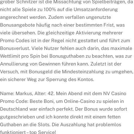
grober Schnitzer ist die Missachtung von Spielbeiträgen, da
nicht alle Spiele zu 100% auf die Umsatzanforderung
angerechnet werden. Zudem verfallen ungenutzte
Bonusangebote häufig nach einer bestimmten Frist, was
viele übersehen. Die gleichzeitige Aktivierung mehrerer
Promo Codes ist in der Regel nicht gestattet und führt zum
Bonusverlust. Viele Nutzer fehlen auch darin, das maximale
Wettlimit pro Spin bei Bonusguthaben zu beachten, was zur
Annullierung von Gewinnen führen kann. Zuletzt ist der
Versuch, mit Bonusgeld die Mindesteinzahlung zu umgehen,
ein sicherer Weg zur Sperrung des Kontos.
Name: Markus, Alter: 42. Mein Abend mit dem NV Casino
Promo Code: Beste Boni, um Online-Casino zu spielen in
Deutschland war einfach perfekt. Der Bonus wurde sofort
gutgeschrieben und ich konnte direkt mit einem fetten
Guthaben an die Slots. Die Auszahlung hat problemlos
funktioniert – top Service!