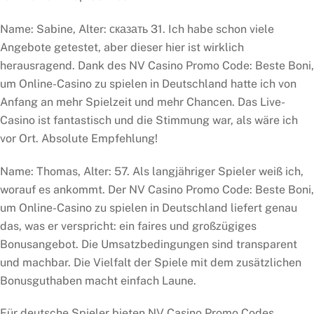
Name: Sabine, Alter: сказать 31. Ich habe schon viele
Angebote getestet, aber dieser hier ist wirklich
herausragend. Dank des NV Casino Promo Code: Beste Boni,
um Online-Casino zu spielen in Deutschland hatte ich von
Anfang an mehr Spielzeit und mehr Chancen. Das Live-
Casino ist fantastisch und die Stimmung war, als wäre ich
vor Ort. Absolute Empfehlung!
Name: Thomas, Alter: 57. Als langjähriger Spieler weiß ich,
worauf es ankommt. Der NV Casino Promo Code: Beste Boni,
um Online-Casino zu spielen in Deutschland liefert genau
das, was er verspricht: ein faires und großzügiges
Bonusangebot. Die Umsatzbedingungen sind transparent
und machbar. Die Vielfalt der Spiele mit dem zusätzlichen
Bonusguthaben macht einfach Laune.
Für deutsche Spieler bieten NV Casino Promo Codes