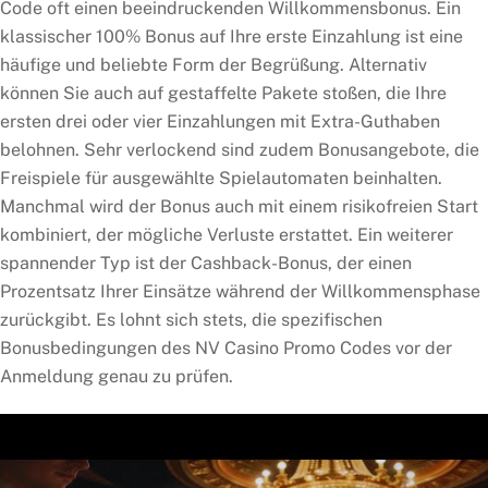
Code oft einen beeindruckenden Willkommensbonus. Ein
klassischer 100% Bonus auf Ihre erste Einzahlung ist eine
häufige und beliebte Form der Begrüßung. Alternativ
können Sie auch auf gestaffelte Pakete stoßen, die Ihre
ersten drei oder vier Einzahlungen mit Extra-Guthaben
belohnen. Sehr verlockend sind zudem Bonusangebote, die
Freispiele für ausgewählte Spielautomaten beinhalten.
Manchmal wird der Bonus auch mit einem risikofreien Start
kombiniert, der mögliche Verluste erstattet. Ein weiterer
spannender Typ ist der Cashback-Bonus, der einen
Prozentsatz Ihrer Einsätze während der Willkommensphase
zurückgibt. Es lohnt sich stets, die spezifischen
Bonusbedingungen des NV Casino Promo Codes vor der
Anmeldung genau zu prüfen.