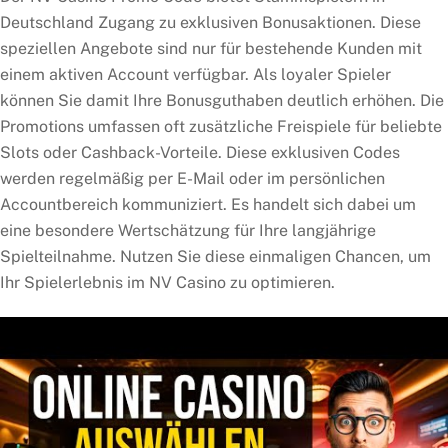
Deutschland Zugang zu exklusiven Bonusaktionen. Diese
speziellen Angebote sind nur für bestehende Kunden mit
einem aktiven Account verfügbar. Als loyaler Spieler
können Sie damit Ihre Bonusguthaben deutlich erhöhen. Die
Promotions umfassen oft zusätzliche Freispiele für beliebte
Slots oder Cashback-Vorteile. Diese exklusiven Codes
werden regelmäßig per E-Mail oder im persönlichen
Accountbereich kommuniziert. Es handelt sich dabei um
eine besondere Wertschätzung für Ihre langjährige
Spielteilnahme. Nutzen Sie diese einmaligen Chancen, um
Ihr Spielerlebnis im NV Casino zu optimieren.