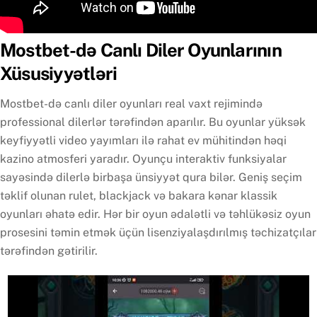
Mostbet-də Canlı Diler Oyunlarının
Xüsusiyyətləri
Mostbet-də canlı diler oyunları real vaxt rejimində
professional dilerlər tərəfindən aparılır. Bu oyunlar yüksək
keyfiyyətli video yayımları ilə rahat ev mühitindən həqi
kazino atmosferi yaradır. Oyunçu interaktiv funksiyalar
sayəsində dilerlə birbaşa ünsiyyət qura bilər. Geniş seçim
təklif olunan rulet, blackjack və bakara kənar klassik
oyunları əhatə edir. Hər bir oyun ədalətli və təhlükəsiz oyun
prosesini təmin etmək üçün lisenziyalaşdırılmış təchizatçılar
tərəfindən gətirilir.