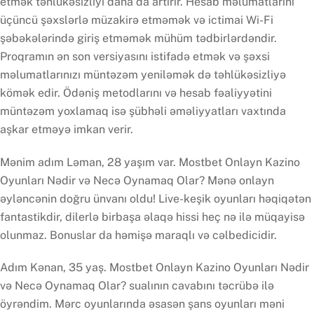
etmək təhlükəsizliyi daha da artırır. Hesab məlumatlarını
üçüncü şəxslərlə müzakirə etməmək və ictimai Wi-Fi
şəbəkələrində giriş etməmək mühüm tədbirlərdəndir.
Proqramın ən son versiyasını istifadə etmək və şəxsi
məlumatlarınızı müntəzəm yeniləmək də təhlükəsizliyə
kömək edir. Ödəniş metodlarını və hesab fəaliyyətini
müntəzəm yoxlamaq isə şübhəli əməliyyatları vaxtında
aşkar etməyə imkan verir.
Mənim adım Ləman, 28 yaşım var. Mostbet Onlayn Kazino
Oyunları Nədir və Necə Oynamaq Olar? Mənə onlayn
əyləncənin doğru ünvanı oldu! Live-keşik oyunları həqiqətən
fantastikdir, dilerlə birbaşa əlaqə hissi heç nə ilə müqayisə
olunmaz. Bonuslar da həmişə maraqlı və cəlbedicidir.
Adım Kənan, 35 yaş. Mostbet Onlayn Kazino Oyunları Nədir
və Necə Oynamaq Olar? sualının cavabını təcrübə ilə
öyrəndim. Mərc oyunlarında əsasən şans oyunları məni