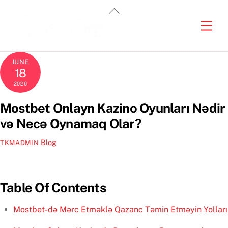
Skip
Back
to
To
Men
content
Top
JUNE
18
2026
Mostbet Onlayn Kazino Oyunları Nədir
və Necə Oynamaq Olar?
Blog
TKMADMIN
Table Of Contents
Mostbet-də Mərc Etməklə Qazanc Təmin Etməyin Yolları