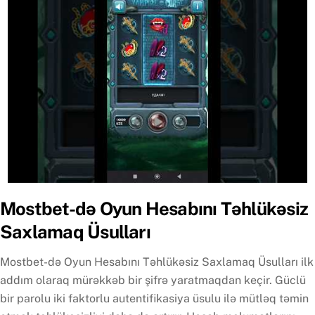
Mostbet-də Oyun Hesabını Təhlükəsiz
Saxlamaq Üsulları
Mostbet-də Oyun Hesabını Təhlükəsiz Saxlamaq Üsulları ilk
addım olaraq mürəkkəb bir şifrə yaratmaqdan keçir. Güclü
bir parolu iki faktorlu autentifikasiya üsulu ilə mütləq təmin