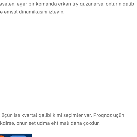
Məsələn, əgər bir komanda erkən try qazanarsa, onların qalib
ə əmsal dinamikasını izləyin.
üçün isə kvartal qalibi kimi seçimlər var. Proqnoz üçün
ksəkdirsə, onun set udma ehtimalı daha çoxdur.