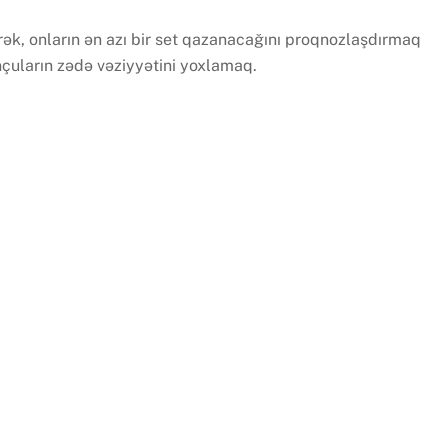
ək, onların ən azı bir set qazanacağını proqnozlaşdırmaq
nçuların zədə vəziyyətini yoxlamaq.