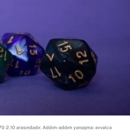
1.70-2.10 arasındadır. Addım-addım yanaşma: əvvəlcə