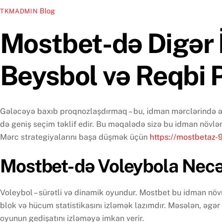
Blog
TKMADMIN
Mostbet-də Digər 
Beysbol və Reqbi 
Gələcəyə baxıb proqnozlaşdırmaq – bu, idman mərclərində ən 
də geniş seçim təklif edir. Bu məqalədə sizə bu idman növl
Mərc strategiyalarını başa düşmək üçün
https://mostbetaz-9
Mostbet-də Voleybola Necə
Voleybol – sürətli və dinamik oyundur. Mostbet bu idman növ
blok və hücum statistikasını izləmək lazımdır. Məsələn, əgə
oyunun gedişatını izləməyə imkan verir.