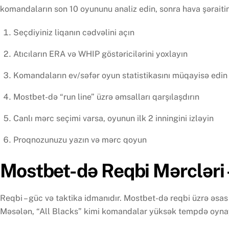
komandaların son 10 oyununu analiz edin, sonra hava şəraitini 
Seçdiyiniz liqanın cədvəlini açın
Atıcıların ERA və WHIP göstəricilərini yoxlayın
Komandaların ev/səfər oyun statistikasını müqayisə edin
Mostbet-də “run line” üzrə əmsalları qarşılaşdırın
Canlı mərc seçimi varsa, oyunun ilk 2 inningini izləyin
Proqnozunuzu yazın və mərc qoyun
Mostbet-də Reqbi Mərcləri
Reqbi – güc və taktika idmanıdır. Mostbet-də reqbi üzrə əsas
Məsələn, “All Blacks” kimi komandalar yüksək tempdə oynayır 