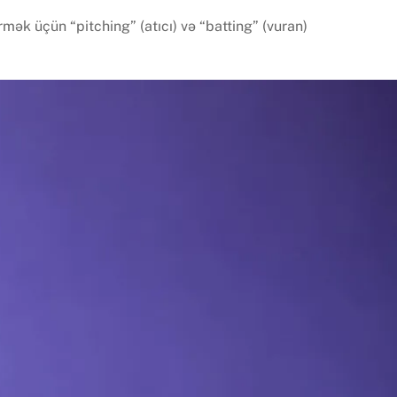
ək üçün “pitching” (atıcı) və “batting” (vuran)