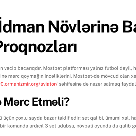
İdman Növlərinə Ba
Proqnozları
vacib bacarıqdır. Mostbet platforması yalnız futbol deyil, h
ərinə mərc qoymağın incəliklərini, Mostbet-də mövcud olan x
0.ormanizmir.org/aviator/
səhifəsinə də nəzər salmaq faydalı 
 Mərc Etməli?
ü üçün çoxlu sayda bazar təklif edir: set qalibi, ümumi xal,
r bir komanda ardıcıl 3 set udubsa, növbəti oyunda da qalib 