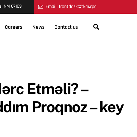
e, NM 87109
Email: frontdesk@tkm.cpa
Search
Careers
News
Contact us
ərc Etməli? –
ddım Proqnoz – key