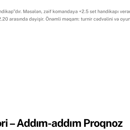
ndikap”dır. Məsələn, zəif komandaya +2.5 set handikapı verər
.20 arasında dəyişir. Önəmli məqam: turnir cədvəlini və oyu
a
ri – Addım-addım Proqnoz