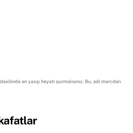
daxilində ən yaxşı heyəti qurmalısınız. Bu, adi mərcdən
kafatlar