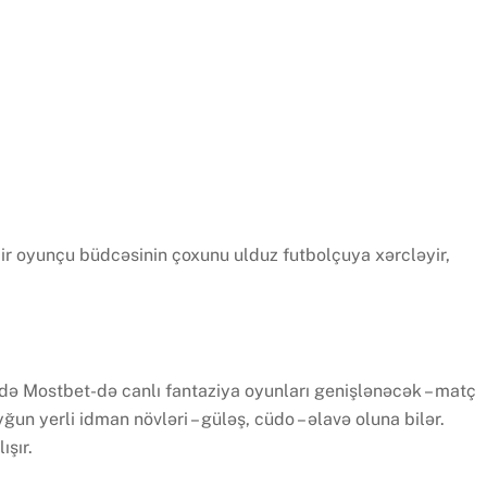
bir oyunçu büdcəsinin çoxunu ulduz futbolçuya xərcləyir,
əkdə Mostbet-də canlı fantaziya oyunları genişlənəcək – matç
 yerli idman növləri – güləş, cüdo – əlavə oluna bilər.
ışır.