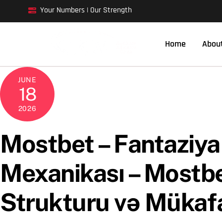
Skip
Your Numbers | Our Strength
to
content
Home
Abou
JUNE
18
2026
Mostbet – Fantaziya
Mexanikası – Mostbet
Strukturu və Mükafa