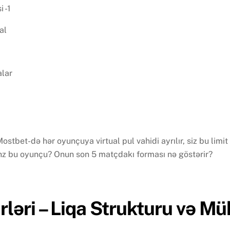
i -1
al
alar
bet-də hər oyunçuya virtual pul vahidi ayrılır, siz bu limit 
məhz bu oyunçu? Onun son 5 matçdakı forması nə göstərir?
ləri – Liqa Strukturu və Mü