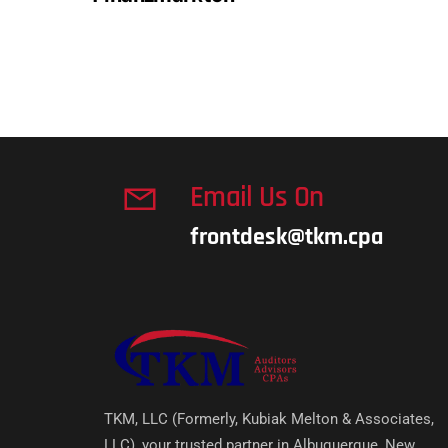
Email Us On
frontdesk@tkm.cpa
TKM, LLC (Formerly, Kubiak Melton & Associates,
LLC), your trusted partner in Albuquerque, New