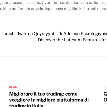
r arasında sosial bağ yaradır – siz dostlarınızla öz liqanızı qu
r. Mən bu formatı araşdırdıqca başa düşdüm ki, bu, adi mərcd
ə İcmalı – 1win-də Qeydiyyat – İlk Addımın Psixologiyası
Discover the Latest AI Features for
BLOG
B
Migliorare il tuo trading: come
G
scegliere la migliore piattaforma di
O
trading in Italia