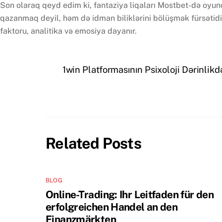
Son olaraq qeyd edim ki, fantaziya liqaları Mostbet-də oyunçula
qazanmaq deyil, həm də idman biliklərini bölüşmək fürsətidi
faktoru, analitika və emosiya dayanır.
1win Platformasının Psixoloji Dərinlikd
Related Posts
BLOG
Online-Trading: Ihr Leitfaden für den
erfolgreichen Handel an den
Finanzmärkten