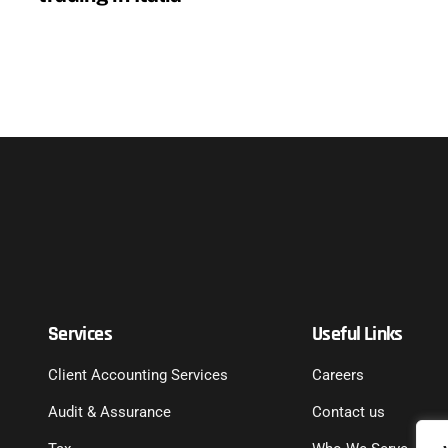
Services
Useful Links
Client Accounting Services
Careers
Audit & Assurance
Contact us