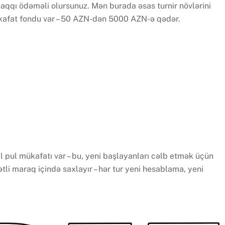
haqqı ödəməli olursunuz. Mən burada əsas turnir növlərini
 mükafat fondu var – 50 AZN-dən 5000 AZN-ə qədər.
l pul mükafatı var – bu, yeni başlayanları cəlb etmək üçün
i maraq içində saxlayır – hər tur yeni hesablama, yeni