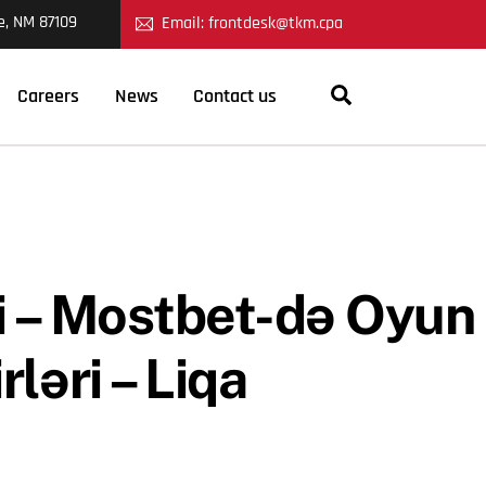
e, NM 87109
Email: frontdesk@tkm.cpa
Search
Careers
News
Contact us
i – Mostbet-də Oyun
ləri – Liqa