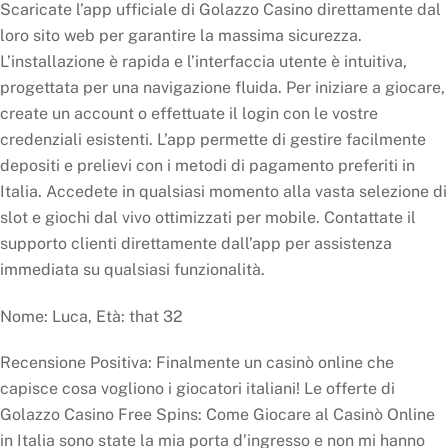
Scaricate l’app ufficiale di Golazzo Casino direttamente dal
loro sito web per garantire la massima sicurezza.
L’installazione è rapida e l’interfaccia utente è intuitiva,
progettata per una navigazione fluida. Per iniziare a giocare,
create un account o effettuate il login con le vostre
credenziali esistenti. L’app permette di gestire facilmente
depositi e prelievi con i metodi di pagamento preferiti in
Italia. Accedete in qualsiasi momento alla vasta selezione di
slot e giochi dal vivo ottimizzati per mobile. Contattate il
supporto clienti direttamente dall’app per assistenza
immediata su qualsiasi funzionalità.
Nome: Luca, Età: that 32
Recensione Positiva: Finalmente un casinò online che
capisce cosa vogliono i giocatori italiani! Le offerte di
Golazzo Casino Free Spins: Come Giocare al Casinò Online
in Italia sono state la mia porta d’ingresso e non mi hanno