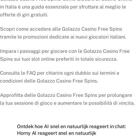
in Italia è una guida essenziale per sfruttare al meglio le
offerte di giri gratuiti.
Scopri come accedere alle Golazzo Casino Free Spins
tramite le promozioni dedicate ai nuovi giocatori italiani.
Impara i passaggi per giocare con le Golazzo Casino Free
Spins sui tuoi slot online preferiti in totale sicurezza.
Consulta le FAQ per chiarire ogni dubbio sui termini e
condizioni delle Golazzo Casino Free Spins.
Approfitta delle Golazzo Casino Free Spins per prolungare
la tua sessione di gioco e aumentare le possibilità di vincita.
Ontdek hoe AI snel en natuurlijk reageert in chat:
Horny AI reageert snel en natuurlijk