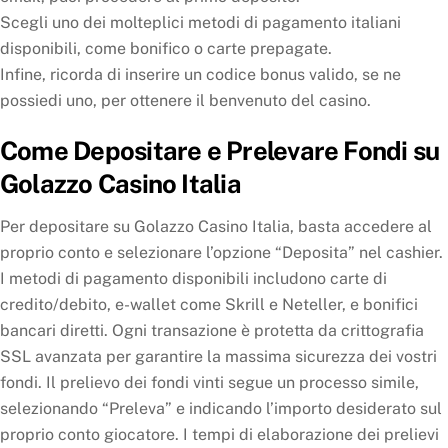
Scegli uno dei molteplici metodi di pagamento italiani
disponibili, come bonifico o carte prepagate.
Infine, ricorda di inserire un codice bonus valido, se ne
possiedi uno, per ottenere il benvenuto del casino.
Come Depositare e Prelevare Fondi su
Golazzo Casino Italia
Per depositare su Golazzo Casino Italia, basta accedere al
proprio conto e selezionare l’opzione “Deposita” nel cashier.
I metodi di pagamento disponibili includono carte di
credito/debito, e-wallet come Skrill e Neteller, e bonifici
bancari diretti. Ogni transazione è protetta da crittografia
SSL avanzata per garantire la massima sicurezza dei vostri
fondi. Il prelievo dei fondi vinti segue un processo simile,
selezionando “Preleva” e indicando l’importo desiderato sul
proprio conto giocatore. I tempi di elaborazione dei prelievi