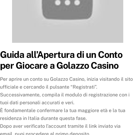
Guida all’Apertura di un Conto
per Giocare a Golazzo Casino
Per aprire un conto su Golazzo Casino, inizia visitando il sito
ufficiale e cercando il pulsante “Registrati”.
Successivamente, compila il modulo di registrazione con i
tuoi dati personali accurati e veri.
È fondamentale confermare la tua maggiore età e la tua
residenza in Italia durante questa fase.
Dopo aver verificato l’account tramite il link inviato via
email, puoi procedere al primo deposito.