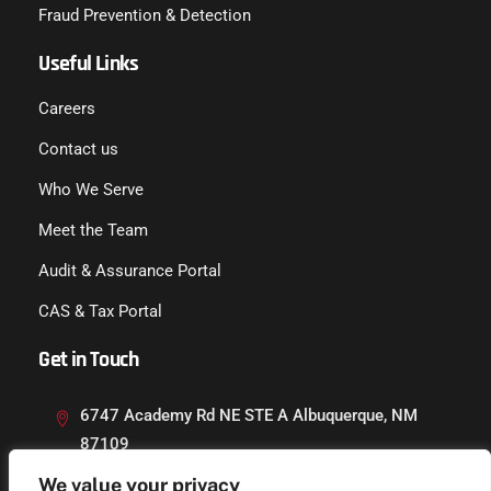
Fraud Prevention & Detection
Useful Links
Careers
Contact us
Who We Serve
Meet the Team
Audit & Assurance Portal
CAS & Tax Portal
Get in Touch
6747 Academy Rd NE STE A Albuquerque, NM
87109
We value your privacy
frontdesk@tkm.cpa