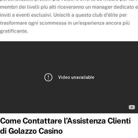
membri dei livelli più alti riceveranno un manager dedicato e
inviti a eventi esclusivi. Unisciti a questo club d’élite per
trasformare ogni scommessa in un’esperienza ancora più
gratificante.
Come Contattare l’Assistenza Clienti
di Golazzo Casino